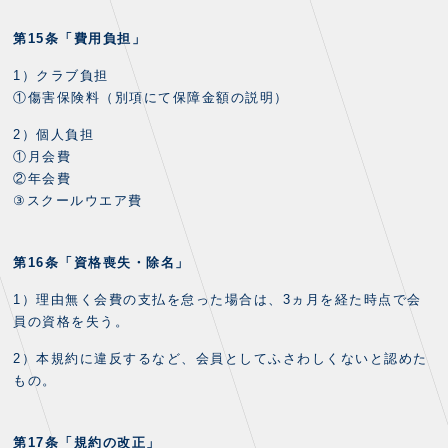
第15条「費用負担」
1）クラブ負担
①傷害保険料（別項にて保障金額の説明）
2）個人負担
①月会費
②年会費
③スクールウエア費
第16条「資格喪失・除名」
1）理由無く会費の支払を怠った場合は、3ヵ月を経た時点で会
員の資格を失う。
2）本規約に違反するなど、会員としてふさわしくないと認めた
もの。
第17条「規約の改正」