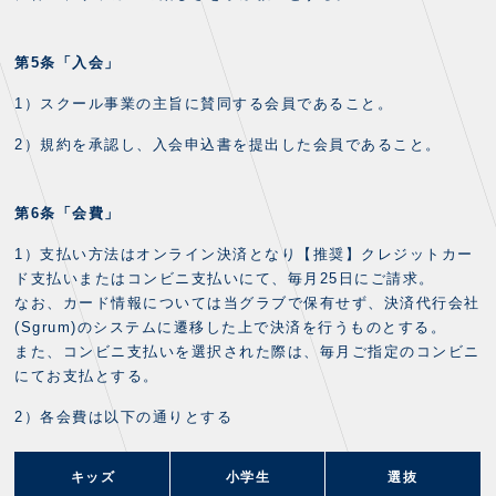
スクール会員規約
施設紹介
店舗エリアガイド
第5条「入会」
アクセス
Thesparkについて
1）スクール事業の主旨に賛同する会員であること。
お問い合わせ
2）規約を承認し、入会申込書を提出した会員であること。
第6条「会費」
1）支払い方法はオンライン決済となり【推奨】クレジットカー
ド支払いまたはコンビニ支払いにて、毎月25日にご請求。
なお、カード情報については当グラブで保有せず、決済代行会社
(Sgrum)のシステムに遷移した上で決済を行うものとする。
また、コンビニ支払いを選択された際は、毎月ご指定のコンビニ
にてお支払とする。
2）各会費は以下の通りとする
キッズ
小学生
選抜