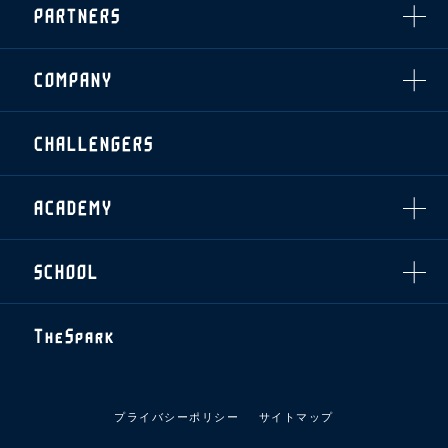
・招待チケット
PARTNERS
クラブプロパティ
ファンクラブ
シーズンシート
スタジアムグルメ
グッズ
・シーズンシート
クラブパートナー
会場周辺案内図
COMPANY
ザスパタイムズ
・法人シーズンシート
アシストパートナー
ホームイベント情報
各SNS
ザスパ応援店紹介
初心者向けのガイダンス
会社概要
マスコット
CHALLENGERS
ホームタウン活動
運営サポートスタッフ募集
拠点一覧
クラブアンバサダー
スマイルキッズキャラバン
設営撤収応援隊募集
フィロソフィー
応援ベンダー設置のお願い
ACADEMY
クラブについて（エンブレム・ロゴ等）
ふるさと納税
HISTORY
アカデミー概要
Ladies U-18
お問い合わせ
SCHOOL
U-18
Ladies U-15
U-15
スタッフ
スクール概要
TheSpark
U-12
スタッフ
各校紹介・アクセス
ニュース
スクール会員規約
施設紹介
プライバシーポリシー
サイトマップ
店舗エリアガイド