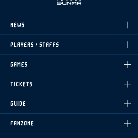
NEWS
ALL
PLAYERS / STAFFS
TOPICS
CLUB
選手・スタッフ一覧
GAMES
TOP TEAM
トレーニング見学について
CHALLENGERS
・注意事項
試合日程・結果
ACADEMY
TICKETS
・練習場ごとの注意事項
順位表
THESPARK
・練習場マップ
ホームイベント情報
OTHER
チケット情報
ファンレターの宛先
GUIDE
・前売・当日チケット
・発売日
INDEX
FANZONE
・優待チケット
スタジアムアクセス
・企画チケット
スタジアムルール
インデックス