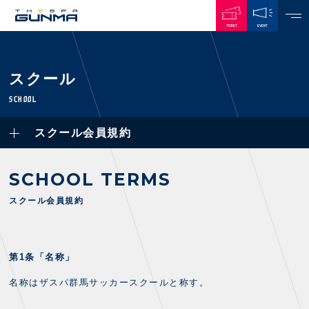
TICKET
EVENT
JAPANESE
スクール
NEWS
SCHOOL
ALL
スクール会員規約
PLAYERS / STAFFS
TOPICS
CLUB
選手・スタッフ一覧
SCHOOL TERMS
GAMES
TOP TEAM
トレーニング見学について
CHALLENGERS
スクール会員規約
・注意事項
試合日程・結果
ACADEMY
TICKETS
・練習場ごとの注意事項
順位表
THESPARK
・練習場マップ
ホームイベント情報
OTHER
チケット情報
第1条「名称」
ファンレターの宛先
GUIDE
・前売・当日チケット
名称はザスパ群馬サッカースクールと称す。
・発売日
INDEX