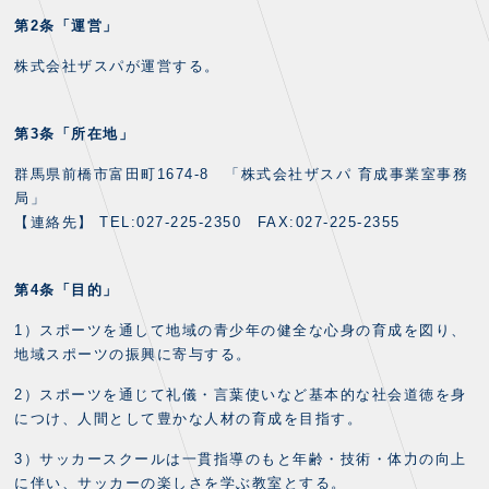
FANZONE
・優待チケット
スタジアムアクセス
第2条「運営」
・企画チケット
スタジアムルール
インデックス
・招待チケット
株式会社ザスパが運営する。
PARTNERS
クラブプロパティ
ファンクラブ
シーズンシート
スタジアムグルメ
グッズ
・シーズンシート
クラブパートナー
会場周辺案内図
第3条「所在地」
COMPANY
ザスパタイムズ
・法人シーズンシート
アシストパートナー
ホームイベント情報
各SNS
群馬県前橋市富田町1674-8 「株式会社ザスパ 育成事業室事務
ザスパ応援店紹介
初心者向けのガイダンス
会社概要
マスコット
局」
CHALLENGERS
ホームタウン活動
運営サポートスタッフ募集
【連絡先】 TEL:027-225-2350 FAX:027-225-2355
拠点一覧
クラブアンバサダー
スマイルキッズキャラバン
設営撤収応援隊募集
フィロソフィー
応援ベンダー設置のお願い
ACADEMY
クラブについて（エンブレム・ロゴ等）
第4条「目的」
ふるさと納税
HISTORY
1）スポーツを通して地域の青少年の健全な心身の育成を図り、
アカデミー概要
Ladies U-18
お問い合わせ
SCHOOL
地域スポーツの振興に寄与する。
U-18
Ladies U-15
U-15
スタッフ
2）スポーツを通じて礼儀・言葉使いなど基本的な社会道徳を身
スクール概要
につけ、人間として豊かな人材の育成を目指す。
TheSpark
U-12
スタッフ
3）サッカースクールは一貫指導のもと年齢・技術・体力の向上
各校紹介・アクセス
ニュース
に伴い、サッカーの楽しさを学ぶ教室とする。