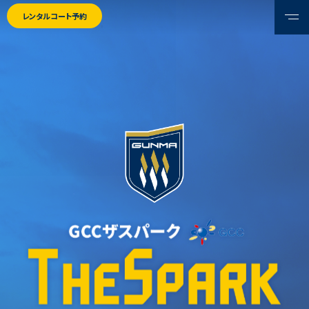
レンタルコート予約
HOME
ホーム
NEWS
ニュース
FACILITIES
施設紹介
SHOP & AREA GUIDE
店舗・エリアガイド
CAFE BRICCO（カフェブリッコ）
オフィシャルショップ
ザスパキッズ（放課後等デイサービス）
自由広場