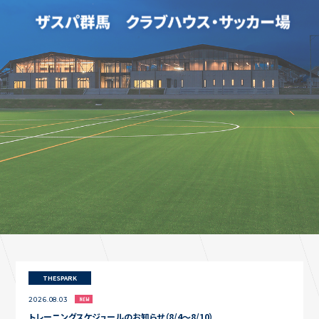
コートレンタル（フットサル・人工芝コート）
ACCESS
アクセス
ABOUT TheSpark
TheSparkについて
CONTACT
お問い合わせ
THESPARK
2026.08.03
トレーニングスケジュールのお知らせ（8/4〜8/10）