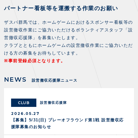
FANZONE
・優待チケット
スタジアムアクセス
パートナー看板等を運搬する作業のお願い
・企画チケット
スタジアムルール
インデックス
・招待チケット
PARTNERS
クラブプロパティ
ザスパ群馬では、ホームゲームにおけるスポンサー看板等の
ファンクラブ
シーズンシート
スタジアムグルメ
設営撤収作業にご協力いただけるボランティアスタッフ「設
グッズ
・シーズンシート
クラブパートナー
会場周辺案内図
営撤収応援隊」を募集いたします。
COMPANY
ザスパタイムズ
・法人シーズンシート
アシストパートナー
ホームイベント情報
クラブとともにホームゲームの設営撤収作業にご協力いただ
各SNS
ザスパ応援店紹介
初心者向けのガイダンス
ける方の募集をお待ちしています。
会社概要
マスコット
CHALLENGERS
ホームタウン活動
運営サポートスタッフ募集
※事前登録必須となります。
拠点一覧
クラブアンバサダー
スマイルキッズキャラバン
設営撤収応援隊募集
フィロソフィー
応援ベンダー設置のお願い
NEWS
ACADEMY
クラブについて（エンブレム・ロゴ等）
設営撤収応援隊ニュース
ふるさと納税
HISTORY
アカデミー概要
Ladies U-18
お問い合わせ
SCHOOL
CLUB
U-18
Ladies U-15
設営撤収応援隊
U-15
スタッフ
2026.05.27
スクール概要
TheSpark
U-12
【募集】5/31(日) プレーオフラウンド第1戦 設営撤収応
スタッフ
援隊募集のお知らせ
各校紹介・アクセス
ニュース