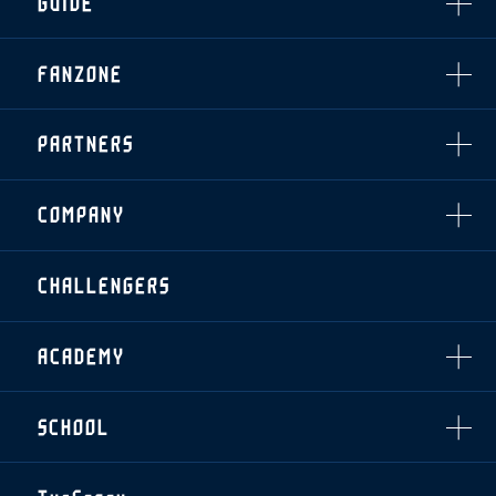
GUIDE
・前売・当日チケット
・発売日
INDEX
FANZONE
・優待チケット
スタジアムアクセス
・企画チケット
スタジアムルール
インデックス
・招待チケット
PARTNERS
クラブプロパティ
ファンクラブ
シーズンシート
スタジアムグルメ
グッズ
・シーズンシート
クラブパートナー
会場周辺案内図
COMPANY
ザスパタイムズ
・法人シーズンシート
アシストパートナー
ホームイベント情報
各SNS
ザスパ応援店紹介
初心者向けのガイダンス
会社概要
マスコット
CHALLENGERS
ホームタウン活動
運営サポートスタッフ募集
拠点一覧
クラブアンバサダー
スマイルキッズキャラバン
設営撤収応援隊募集
フィロソフィー
応援ベンダー設置のお願い
ACADEMY
クラブについて（エンブレム・ロゴ等）
ふるさと納税
HISTORY
アカデミー概要
Ladies U-18
お問い合わせ
SCHOOL
U-18
Ladies U-15
U-15
スタッフ
スクール概要
U-12