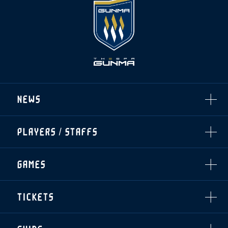
NEWS
ALL
PLAYERS / STAFFS
TOPICS
CLUB
選手・スタッフ一覧
GAMES
TOP TEAM
トレーニング見学について
CHALLENGERS
・注意事項
試合日程・結果
ACADEMY
TICKETS
・練習場ごとの注意事項
順位表
THESPARK
・練習場マップ
ホームイベント情報
OTHER
チケット情報
ファンレターの宛先