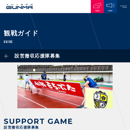
TICKET
EVENT
JAPANESE
観戦ガイド
NEWS
GUIDE
ALL
設営撤収応援隊募集
PLAYERS / STAFFS
TOPICS
CLUB
選手・スタッフ一覧
GAMES
TOP TEAM
トレーニング見学について
CHALLENGERS
・注意事項
試合日程・結果
ACADEMY
TICKETS
・練習場ごとの注意事項
順位表
THESPARK
・練習場マップ
ホームイベント情報
OTHER
チケット情報
ファンレターの宛先
GUIDE
・前売・当日チケット
SUPPORT GAME
・発売日
INDEX
設営撤収応援隊募集