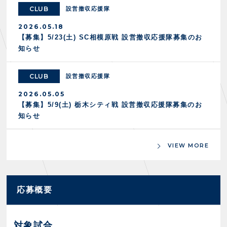
スクール会員規約
施設紹介
CLUB
設営撤収応援隊
店舗エリアガイド
2026.05.18
アクセス
【募集】5/23(土) SC相模原戦 設営撤収応援隊募集のお
Thesparkについて
知らせ
お問い合わせ
CLUB
設営撤収応援隊
2026.05.05
【募集】5/9(土) 栃木シティ戦 設営撤収応援隊募集のお
知らせ
VIEW MORE
応募概要
対象試合